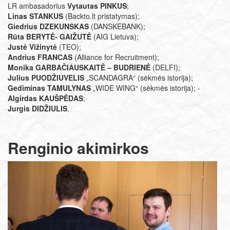
LR ambasadorius
Vytautas PINKUS
;
Linas STANKUS
(Backto.lt pristatymas);
Giedrius DZEKUNSKAS
(DANSKEBANK);
Rūta BERYTĖ- GAIŽUTĖ
(AIG Lietuva);
Justė Vižinytė
(TEO);
Andrius FRANCAS
(Alliance for Recruitment);
Monika GARBAČIAUSKAITĖ – BUDRIENĖ
(DELFI);
Julius PUODŽIUVELIS
„SCANDAGRA“ (sėkmės istorija);
Gediminas TAMULYNAS
„WIDE WING“ (sėkmės istorija); -
Algirdas KAUŠPĖDAS
;
​Jurgis DIDŽIULIS
.
Renginio akimirkos