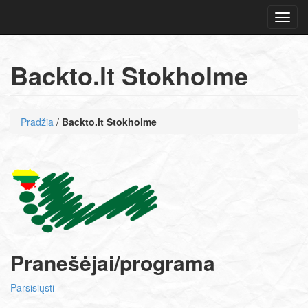
Navig
Backto.lt Stokholme
Pradžia
/
Backto.lt Stokholme
Pranešėjai/programa
Parsisiųsti