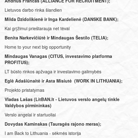
Andrius Francas (ALLIANCE FOR RECRUITMENT);
Lietuvos darbo rinka šiandien
Milda Dzidolikienė ir Inga Kardelienė (DANSKE BANK);
Kai grįžimui prieštarauja net tėvai
Benita Narkevičiūtė ir Mindaugas Šestilo (TELIA);
Home to your next big opportunity
Mindaugas Vanagas (CITUS, investavimo platforma
PROFITUS);
LT būsto rinkos apžvaga ir investavimo galimybės
Eglė Adašiūnaitė ir Asta Misiutė (WORK IN LITHUANIA);
Projekto pristatymas
Vladas Lašas (LitBAN.lt - Lietuvos verslo angelų tinkle
Valdybos pirmininkas
)
Verslo angelai ir startuoliai
Dovydas Kaminskas (Tauragės rajono meras);
I am Back to Lithuania - sėkmės istorija