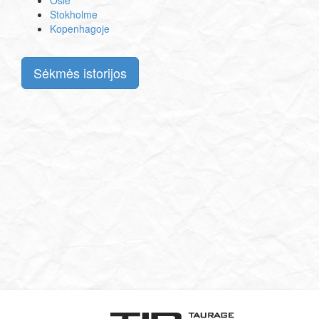
Osle
Stokholme
Kopenhagoje
Sėkmės istorijos